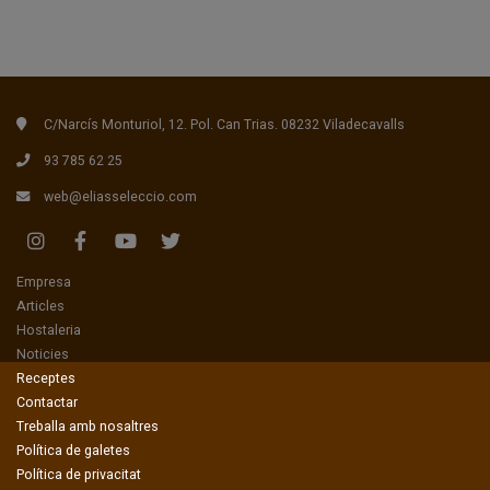
C/Narcís Monturiol, 12. Pol. Can Trias. 08232 Viladecavalls
93 785 62 25
web@eliasseleccio.com
(current)
Empresa
(current)
Articles
(current)
Hostaleria
(current)
Noticies
(current)
Receptes
(current)
Contactar
Treballa amb nosaltres
Política de galetes
Política de privacitat