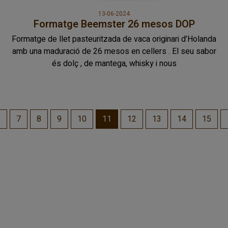
13-06-2024
Formatge Beemster 26 mesos DOP
Formatge de llet pasteuritzada de vaca originari d’Holanda
amb una maduració de 26 mesos en cellers . El seu sabor
és dolç , de mantega, whisky i nous
6
7
8
9
10
11
12
13
14
15