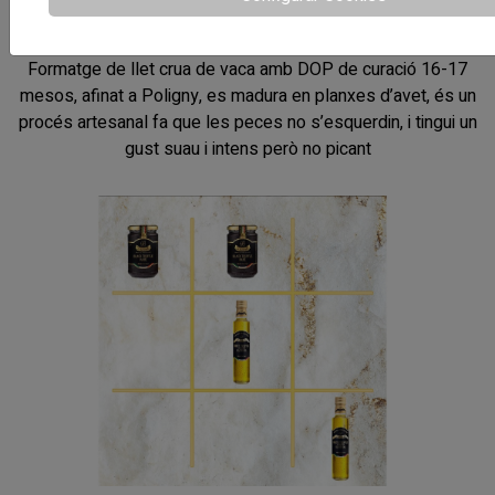
20-06-2024
Comté Mamie Vagne
Formatge de llet crua de vaca amb DOP de curació 16-17
mesos, afinat a Poligny, es madura en planxes d’avet, és un
procés artesanal fa que les peces no s’esquerdin, i tingui un
gust suau i intens però no picant