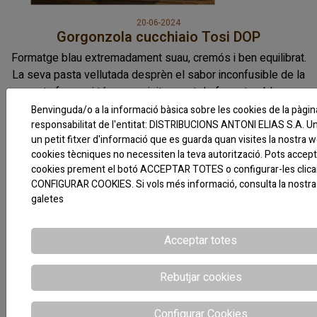
20-06-2024
Gorgonzola cucchiaio Tosi DOP
Formatge blau extremadament suau, cremós i ben equilibrat.
La seva pasta vellutada desprèn el sabor inconfusible de la
nata fresca, i té un exquisit regust de formatge blau.
Benvinguda/o a la informació bàsica sobre les cookies de la pàgi
responsabilitat de l'entitat: DISTRIBUCIONS ANTONI ELIAS S.A. Un
un petit fitxer d'informació que es guarda quan visites la nostra 
cookies tècniques no necessiten la teva autorització. Pots accept
cookies prement el botó ACCEPTAR TOTES o configurar-les clica
CONFIGURAR COOKIES. Si vols més informació, consulta la nostr
galetes
Acceptar totes
Rebutjar cookies
Configurar Cookies