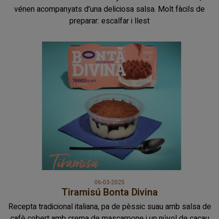
vénen acompanyats d'una deliciosa salsa. Molt fàcils de
preparar: escalfar i llest
06-03-2025
Tiramisú Bonta Divina
Recepta tradicional italiana, pa de pèssic suau amb salsa de
cafè cobert amb crema de mascarpone i un núvol de cacau