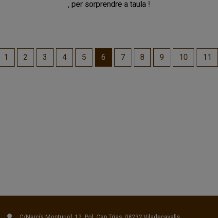
, per sorprendre a taula !
1
2
3
4
5
6
7
8
9
10
11
C/Narcís Monturiol, 12. Pol. Can Trias. 08232 Viladecavalls