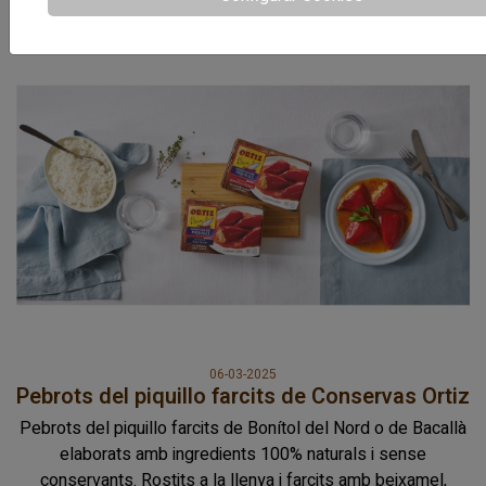
amb un vi blanc sec, un cava o un vi de Rioja
06-03-2025
Pebrots del piquillo farcits de Conservas Ortiz
Pebrots del piquillo farcits de Bonítol del Nord o de Bacallà
elaborats amb ingredients 100% naturals i sense
conservants. Rostits a la llenya i farcits amb beixamel,