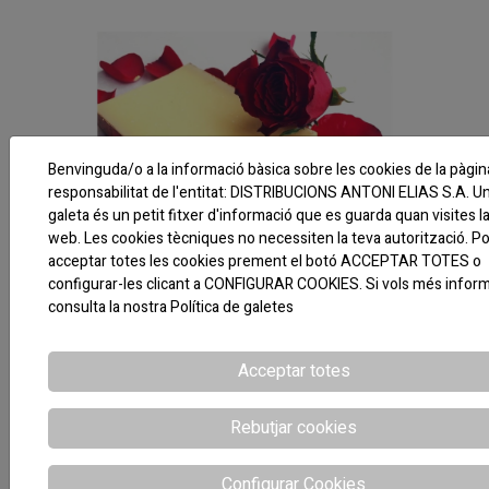
Benvinguda/o a la informació bàsica sobre les cookies de la pàgi
responsabilitat de l'entitat: DISTRIBUCIONS ANTONI ELIAS S.A. U
galeta és un petit fitxer d'informació que es guarda quan visites l
web. Les cookies tècniques no necessiten la teva autorització. P
acceptar totes les cookies prement el botó ACCEPTAR TOTES o
configurar-les clicant a CONFIGURAR COOKIES. Si vols més inform
consulta la nostra
Política de galetes
06-03-2025
Comté le Poligny Vagne
Acceptar totes
Elaborat amb llet crua d’estiu de vaques Montbéliarde o
Simmental alimentades a base d’herba i fenc a la zona AOP
Rebutjar cookies
Comté. Maduració de 8 mesos. Ideal per incorporar-lo a una
taula de formatge o cuinat amb pasta, risotto o pizza. Marida
Configurar Cookies