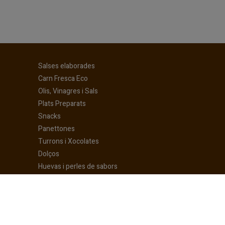
(current)
Salses elaborades
(current)
Carn Fresca Eco
(current)
Olis, Vinagres i Sals
(current)
Plats Preparats
(current)
Snacks
(current)
Panettones
(current)
Turrons i Xocolates
(current)
Dolços
(current)
Huevas i perles de sabors