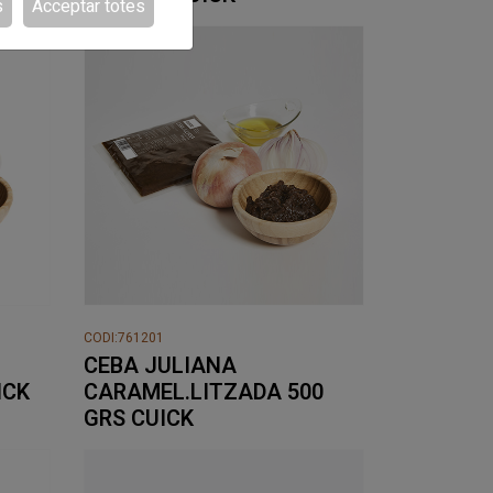
s
Acceptar totes
CODI:761201
CEBA JULIANA
ICK
CARAMEL.LITZADA 500
GRS CUICK