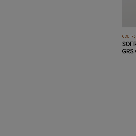
CODI:7
SOFR
GRS 