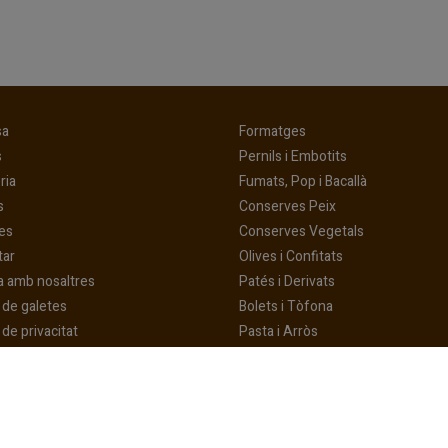
(current)
(current)
sa
Formatges
(current)
(current)
s
Pernils i Embotits
(current)
(current)
ria
Fumats, Pop i Bacallà
(current)
(current)
s
Conserves Peix
(current)
(current)
es
Conserves Vegetals
(current)
(current)
tar
Olives i Confitats
(current)
a amb nosaltres
Patés i Derivats
(current)
a de galetes
Bolets i Tòfona
(current)
 de privacitat
Pasta i Arròs
(current)
Sofregits i Picades