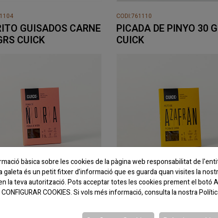
61104
CODI:761110
ITO GUISADOS CARNE
PICADA DE PINYO 30 
GRS CUICK
CUICK
rmació bàsica sobre les cookies de la pàgina web responsabilitat de l'en
galeta és un petit fitxer d'informació que es guarda quan visites la nost
en la teva autorització. Pots acceptar totes les cookies prement el bo
 a CONFIGURAR COOKIES. Si vols més informació, consulta la nostra
Políti
61114
CODI:761116
DA DE NYORA 30 GRS
PICADA DE SAFRA 30 
K
CUICK