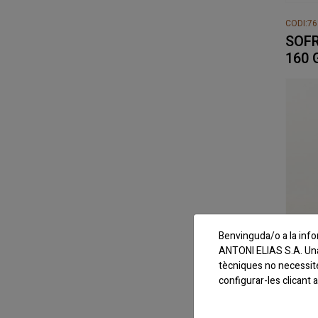
CODI:7
SOFR
160 
Benvinguda/o a la info
ANTONI ELIAS S.A. Una 
tècniques no necessit
configurar-les clicant
CODI:7
PICA
CUIC