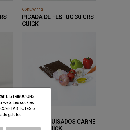
CODI:761112
GRS
PICADA DE FESTUC 30 GRS
CUICK
titat: DISTRIBUCIONS
ra web. Les cookies
tó ACCEPTAR TOTES o
ca de galetes
CODI:761197
GRS
SOFRITO GUISADOS CARNE
500 GRS CUICK