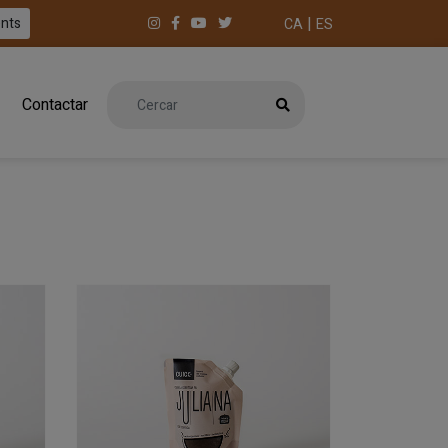
|
ents
CA
ES
Contactar