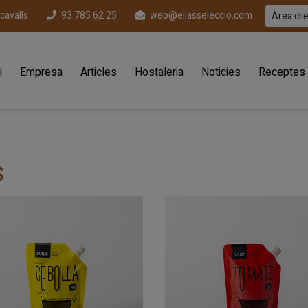
ecavalls
93 785 62 25
web@eliasseleccio.com
Àrea cli
i
Empresa
Articles
Hostaleria
Noticies
Receptes
s