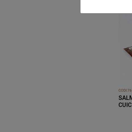
CODI:7
SAL
CUIC