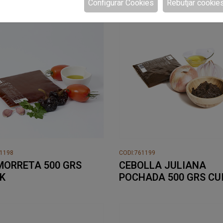
Configurar Cookies
Rebutjar cookie
61198
CODI:761199
MORRETA 500 GRS
CEBOLLA JULIANA
K
POCHADA 500 GRS CU