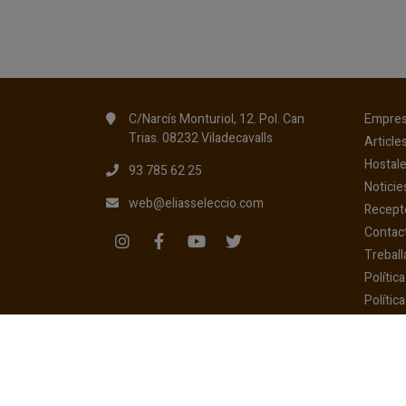
C/Narcís Monturiol, 12. Pol. Can
Empre
Trias. 08232 Viladecavalls
Article
Hostale
93 785 62 25
Noticie
web@eliasseleccio.com
Recept
Contac
Treball
Polític
Política