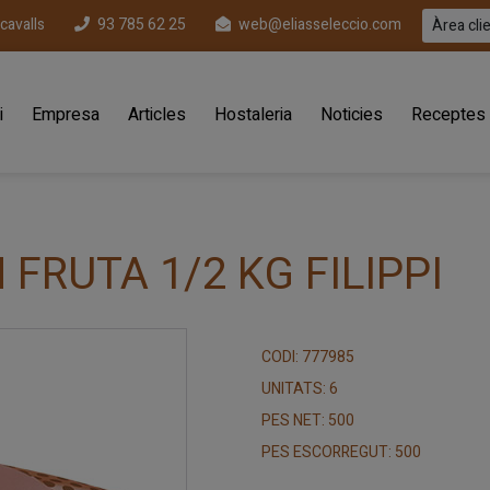
ecavalls
93 785 62 25
web@eliasseleccio.com
Àrea cli
i
Empresa
Articles
Hostaleria
Noticies
Receptes
FRUTA 1/2 KG FILIPPI
CODI: 777985
UNITATS: 6
PES NET: 500
PES ESCORREGUT: 500