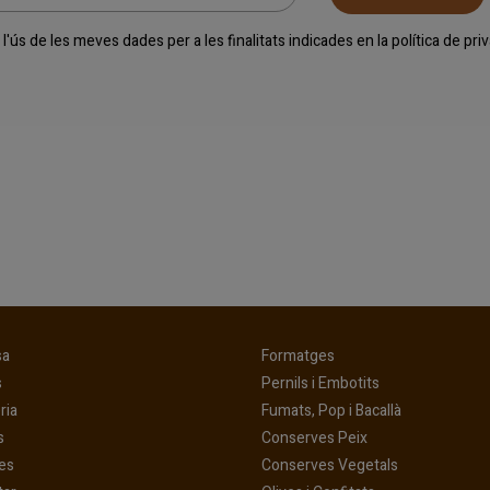
l'ús de les meves dades per a les finalitats indicades en la
política de pr
(current)
(current)
sa
Formatges
(current)
(current)
s
Pernils i Embotits
(current)
(current)
ria
Fumats, Pop i Bacallà
(current)
(current)
s
Conserves Peix
(current)
(current)
es
Conserves Vegetals