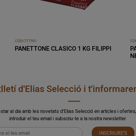
CODI:777901
CO
PANETTONE CLASICO 1 KG FILIPPI
P
N
tlletí d'Elias Selecció i t'informa
star al dia amb les novetats d'Elias Selecció en articles i ofertes
introduir el teu email i subscriu-te a la nostra newsletter.
INSCRIURE'S