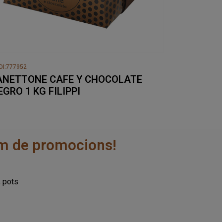
DI:777952
ANETTONE CAFE Y CHOCOLATE
EGRO 1 KG FILIPPI
rem de promocions!
, pots