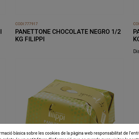
CODI:777917
CO
I
PANETTONE CHOCOLATE NEGRO 1/2
P
KG FILIPPI
KG
Di
rmació bàsica sobre les cookies de la pàgina web responsabilitat de l'en