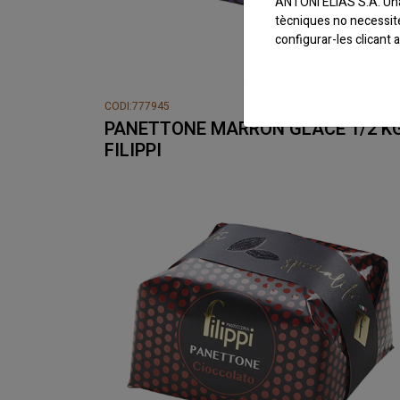
ANTONI ELIAS S.A. Una 
tècniques no necessit
configurar-les clicant
CODI:777945
PANETTONE MARRON GLACE 1/2 K
FILIPPI