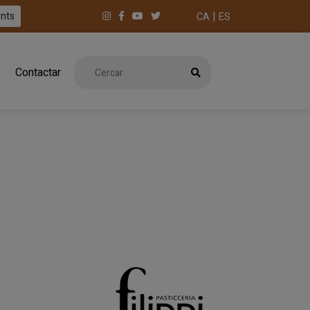
|
ents
CA
ES
Contactar