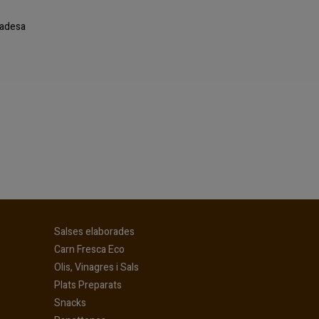
ivadesa
(current)
Salses elaborades
(current)
Carn Fresca Eco
(current)
Olis, Vinagres i Sals
(current)
Plats Preparats
(current)
Snacks