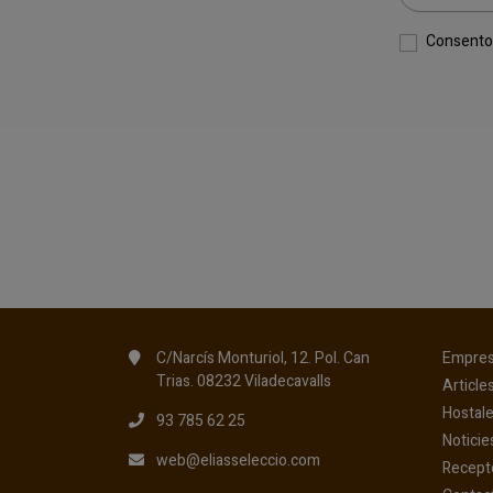
Consento 
C/Narcís Monturiol, 12. Pol. Can
Empre
Trias. 08232 Viladecavalls
Article
Hostale
93 785 62 25
Noticie
web@eliasseleccio.com
Recept