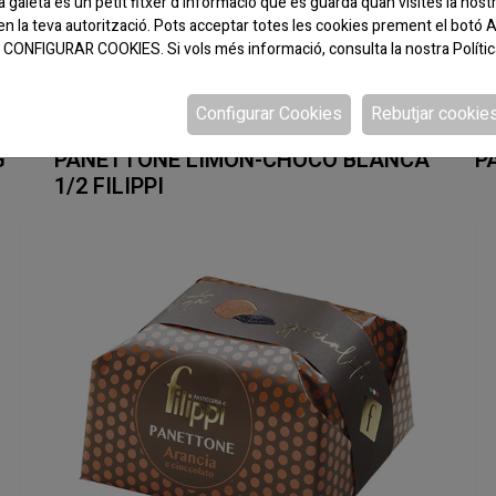
galeta és un petit fitxer d'informació que es guarda quan visites la nost
en la teva autorització. Pots acceptar totes les cookies prement el bo
 a CONFIGURAR COOKIES. Si vols més informació, consulta la nostra
Políti
Configurar Cookies
Rebutjar cookie
CODI:777950
CO
G
PANETTONE LIMON-CHOCO BLANCA
P
1/2 FILIPPI