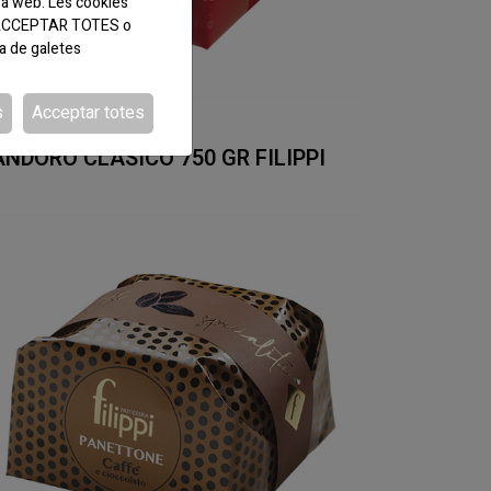
ra web. Les cookies
tó ACCEPTAR TOTES o
ca de galetes
s
Acceptar totes
DI:777960
ANDORO CLASICO 750 GR FILIPPI