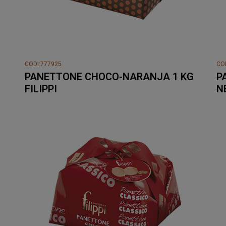
CODI:777925
CO
PANETTONE CHOCO-NARANJA 1 KG
P
FILIPPI
N