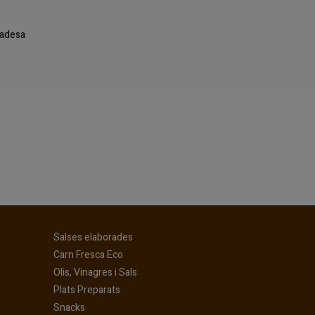
ivadesa
(current)
Salses elaborades
(current)
Carn Fresca Eco
(current)
Olis, Vinagres i Sals
(current)
Plats Preparats
(current)
Snacks