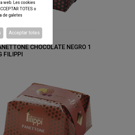
ra web. Les cookies
tó ACCEPTAR TOTES o
ca de galetes
s
Acceptar totes
DI:777918
ANETTONE CHOCOLATE NEGRO 1
 FILIPPI