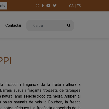
|
ents
CA
ES
Contactar
PPI
a frescor i fragància de la fruita i alhora a
 Barreja suaus i fragants trossets de taronges
a natural amb selecta xocolata negra. Arriben al
baies naturals de vainilla Bourbon, la fresca
es notes cítriques i la fragància especiada de la