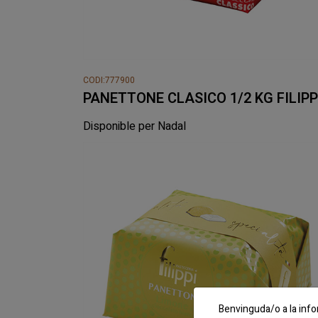
CODI:777900
PANETTONE CLASICO 1/2 KG FILIPP
Disponible per Nadal
Benvinguda/o a la info