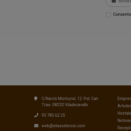
Consento 
C/Narcís Monturiol, 12. Pol. Can
Empre
Trias. 08232 Viladecavalls
Article
Hostale
93 785 62 25
Noticie
web@eliasseleccio.com
Recept