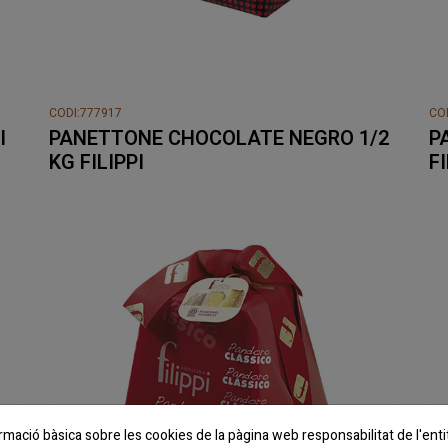
CODI:777917
CO
I
PANETTONE CHOCOLATE NEGRO 1/2
P
KG FILIPPI
FI
rmació bàsica sobre les cookies de la pàgina web responsabilitat de l'en