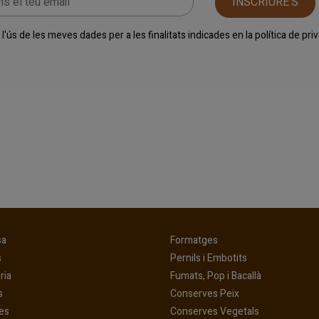
INSCRIURE'S
l'ús de les meves dades per a les finalitats indicades en la
política de pr
(current)
(current)
sa
Formatges
(current)
(current)
s
Pernils i Embotits
(current)
(current)
ria
Fumats, Pop i Bacallà
(current)
(current)
s
Conserves Peix
(current)
(current)
es
Conserves Vegetals