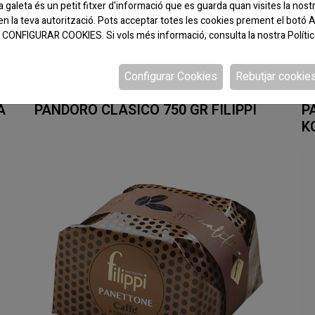
galeta és un petit fitxer d'informació que es guarda quan visites la nost
en la teva autorització. Pots acceptar totes les cookies prement el bo
 a CONFIGURAR COOKIES. Si vols més informació, consulta la nostra
Políti
Configurar Cookies
Rebutjar cookie
CODI:777960
CO
A
PANDORO CLASICO 750 GR FILIPPI
P
KG