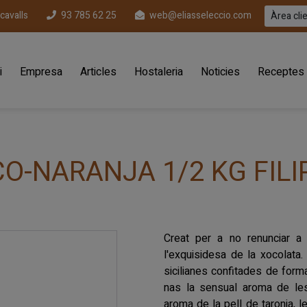
ecavalls
93 785 62 25
web@eliasseleccio.com
Àrea cli
i
Empresa
Articles
Hostaleria
Noticies
Receptes
-NARANJA 1/2 KG FILI
Creat per a no renunciar a l
l'exquisidesa de la xocolata.
sicilianes confitades de form
nas la sensual aroma de les 
aroma de la pell de taronja, l