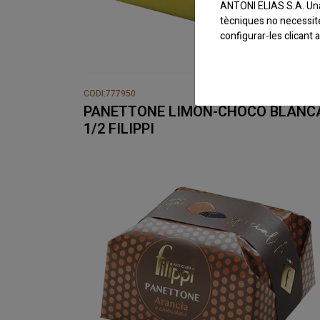
ANTONI ELIAS S.A. Una 
tècniques no necessit
configurar-les clicant
CODI:777950
PANETTONE LIMON-CHOCO BLANC
1/2 FILIPPI