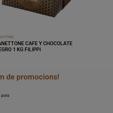
DI:777952
ANETTONE CAFE Y CHOCOLATE
EGRO 1 KG FILIPPI
rem de promocions!
, pots