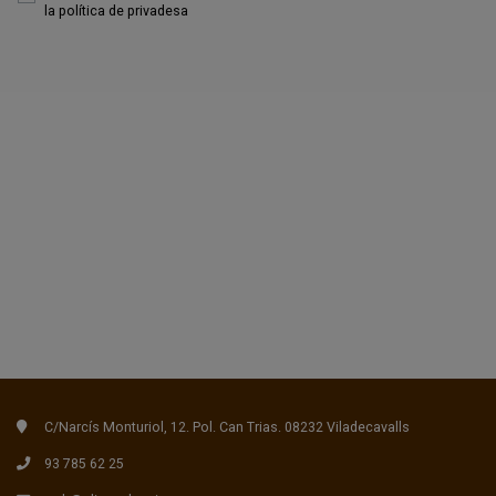
la
política de privadesa
C/Narcís Monturiol, 12. Pol. Can Trias. 08232 Viladecavalls
93 785 62 25