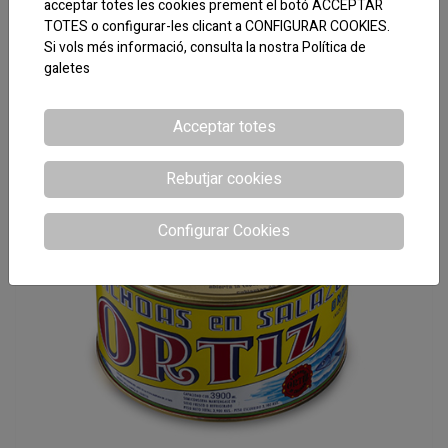
acceptar totes les cookies prement el botó ACCEPTAR
CODI:070404
TOTES o configurar-les clicant a CONFIGURAR COOKIES.
VENTRESCA BONITO HOSTELERIA OL-120
Si vols més informació, consulta la nostra
Política de
ORTIZ
galetes
Acceptar totes
Rebutjar cookies
Configurar Cookies