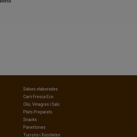
ivadesa
(current)
Salses elaborades
(current)
Carn Fresca Eco
(current)
Olis, Vinagres i Sals
(current)
Plats Preparats
(current)
Snacks
(current)
Panettones
(current)
Turrons i Xocolates