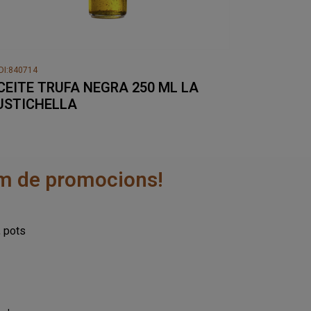
DI:840714
CEITE TRUFA NEGRA 250 ML LA
USTICHELLA
rem de promocions!
, pots