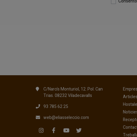
Consento 
C/Narcís Monturiol, 12. Pol. Can
Empre
Trias. 08232 Viladecavalls
Article
Hostale
93 785 62 25
Noticie
web@eliasseleccio.com
Recept
Contac
Treball