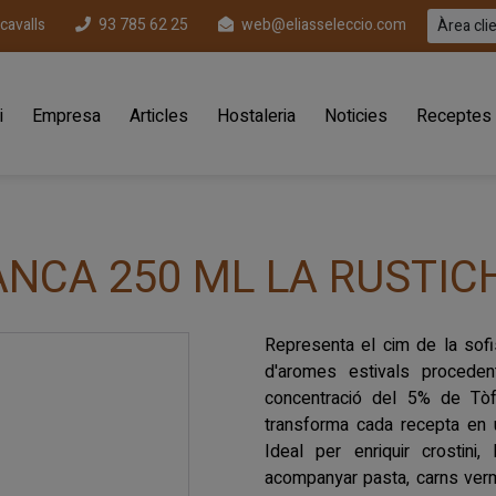
ecavalls
93 785 62 25
web@eliasseleccio.com
Àrea cli
(current)
i
Empresa
Articles
Hostaleria
Noticies
Receptes
ANCA 250 ML LA RUSTIC
Representa el cim de la sofist
d'aromes estivals procede
concentració del 5% de Tòf
transforma cada recepta en u
Ideal per enriquir crostini
acompanyar pasta, carns vermel