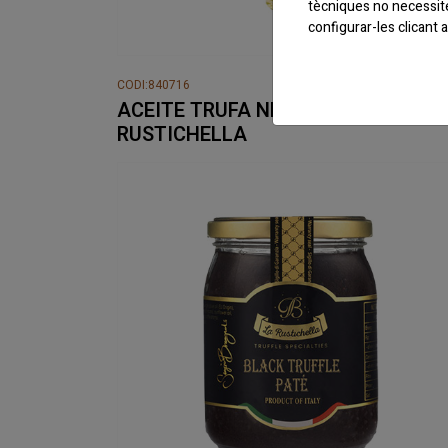
tècniques no necessit
configurar-les clicant
CODI:840716
ACEITE TRUFA NEGRA 100 ML LA
RUSTICHELLA