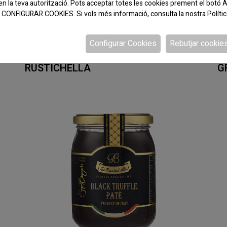
en la teva autorització. Pots acceptar totes les cookies prement el bo
 a CONFIGURAR COOKIES. Si vols més informació, consulta la nostra
Políti
Configurar Cookies
Rebutjar cookie
CODI:840717
CO
ACEITE TRUFA BLANCA 100 ML LA
M
RUSTICHELLA
G