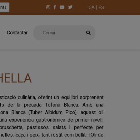
|
ents
CA
ES
Contactar
HELLA
icació culinària, oferint un equilibri sorprenent
nts de la preuada Tòfona Blanca. Amb una
ona Blanca (Tuber Albidum Pico), aquest oli
na experiència gastronòmica de primer nivell.
, bruschetta, pastissos salats i perfecte per
les, caça i peix, tant rostit com bullit, l'Oli de