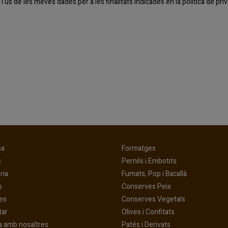
l'ús de les meves dades per a les finalitats indicades en la
política de pr
(current)
(current)
sa
Formatges
(current)
(current)
s
Pernils i Embotits
(current)
(current)
ria
Fumats, Pop i Bacallà
(current)
(current)
s
Conserves Peix
(current)
(current)
es
Conserves Vegetals
(current)
(current)
tar
Olives i Confitats
(current)
a amb nosaltres
Patés i Derivats