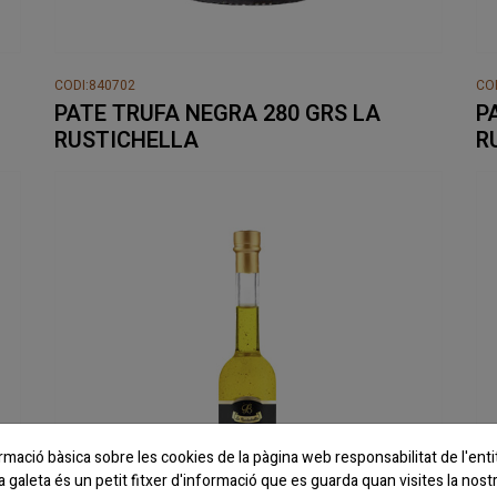
CODI:840702
CO
PATE TRUFA NEGRA 280 GRS LA
P
RUSTICHELLA
R
rmació bàsica sobre les cookies de la pàgina web responsabilitat de l'en
galeta és un petit fitxer d'informació que es guarda quan visites la nost