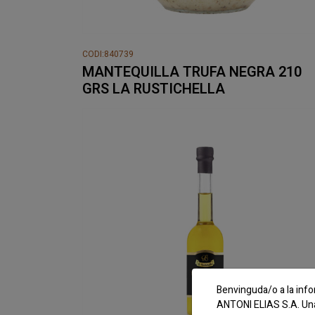
CODI:840739
MANTEQUILLA TRUFA NEGRA 210
GRS LA RUSTICHELLA
Benvinguda/o a la info
ANTONI ELIAS S.A. Una 