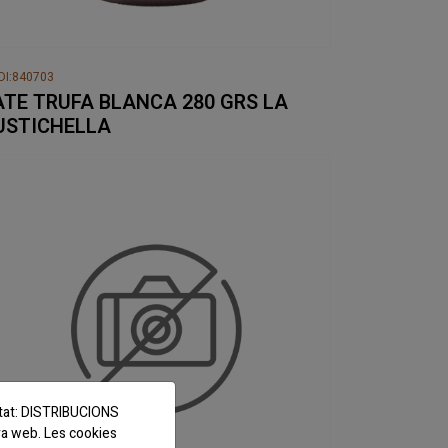
DI:840703
ATE TRUFA BLANCA 280 GRS LA
USTICHELLA
titat: DISTRIBUCIONS
ra web. Les cookies