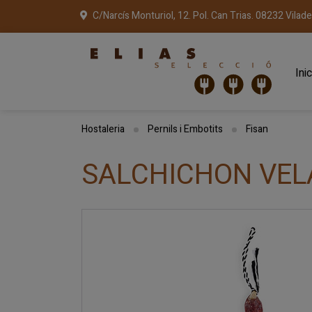
C/Narcís Monturiol, 12. Pol. Can Trias. 08232 Vilad
Inic
Hostaleria
Pernils i Embotits
Fisan
SALCHICHON VEL