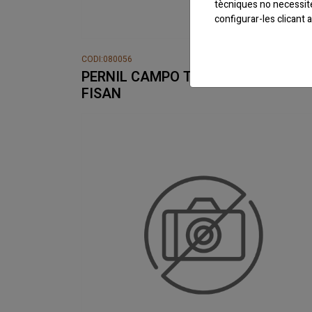
tècniques no necessit
configurar-les clicant
CODI:080056
PERNIL CAMPO TALLAT A MA 80 G
FISAN