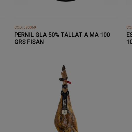
CODI:080060
CO
PERNIL GLA 50% TALLAT A MA 100
E
GRS FISAN
1