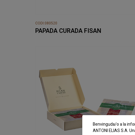
CODI:080520
PAPADA CURADA FISAN
Benvinguda/o a la info
ANTONI ELIAS S.A. Una 