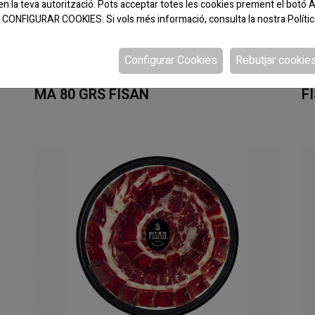
en la teva autorització. Pots acceptar totes les cookies prement el bo
 a CONFIGURAR COOKIES. Si vols més informació, consulta la nostra
Políti
Configurar Cookies
Rebutjar cookie
CODI:080057
CO
RS
ESPATLLA CEBO CAMPO TALLAT A
P
MA 80 GRS FISAN
F