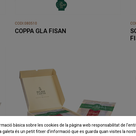
CODI:080510
CO
COPPA GLA FISAN
S
F
rmació bàsica sobre les cookies de la pàgina web responsabilitat de l'en
galeta és un petit fitxer d'informació que es guarda quan visites la nost