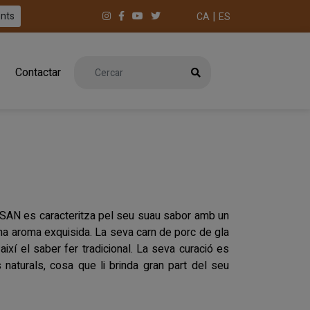
|
ents
CA
ES
Contactar
ISAN es caracteritza pel seu suau sabor amb un
na aroma exquisida. La seva carn de porc de gla
ixí el saber fer tradicional. La seva curació es
naturals, cosa que li brinda gran part del seu