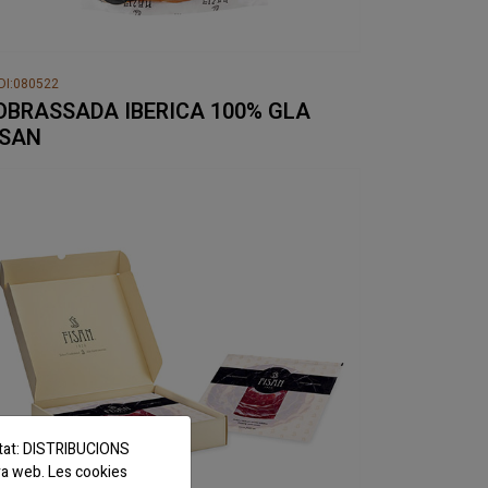
DI:080522
OBRASSADA IBERICA 100% GLA
ISAN
titat: DISTRIBUCIONS
ra web. Les cookies