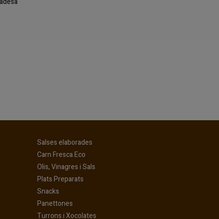
ivadesa
(current)
Salses elaborades
(current)
Carn Fresca Eco
(current)
Olis, Vinagres i Sals
(current)
Plats Preparats
(current)
Snacks
(current)
Panettones
(current)
Turrons i Xocolates