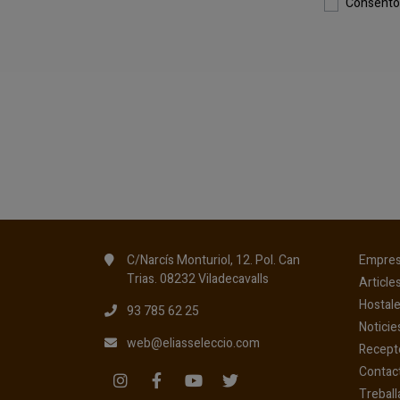
Consento 
C/Narcís Monturiol, 12. Pol. Can
Empre
Trias. 08232 Viladecavalls
Article
Hostale
93 785 62 25
Noticie
web@eliasseleccio.com
Recept
Contac
Treball