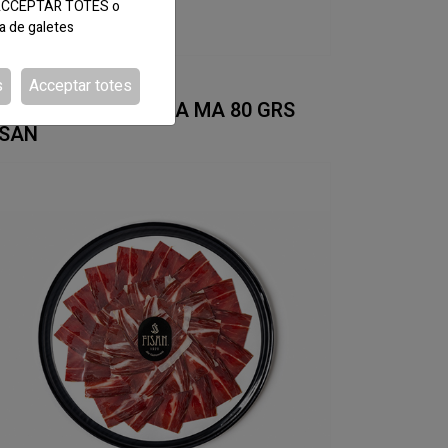
tó ACCEPTAR TOTES o
ca de galetes
s
Acceptar totes
DI:080058
ERNIL GLA TALLAT A MA 80 GRS
ISAN