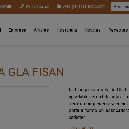
ecavalls
93 785 62 25
web@eliasseleccio.com
Àrea cli
(current)
i
Empresa
Articles
Hostaleria
Noticies
Receptes
A GLA FISAN
La Llonganissa Vela de Gla F
agradable record de pebre i u
mai és congelada respectant a
porta a terme en assecadors 
caràcter.
CODI: 080353