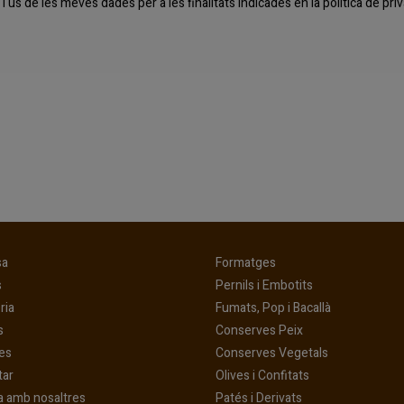
l'ús de les meves dades per a les finalitats indicades en la
política de pr
(current)
(current)
sa
Formatges
(current)
(current)
s
Pernils i Embotits
(current)
(current)
ria
Fumats, Pop i Bacallà
(current)
(current)
s
Conserves Peix
(current)
(current)
es
Conserves Vegetals
(current)
(current)
tar
Olives i Confitats
(current)
a amb nosaltres
Patés i Derivats