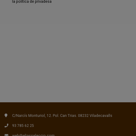
la
política de privadesa
C/Narcís Monturiol, 12. Pol. Can Trias. 08232 Viladecavalls
93 785 62 25
web@eliasseleccio.com