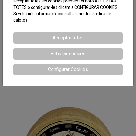
acceptar totes les cookies prement el botó ACCEPTAR
TOTES o configurar-les clicant a CONFIGURAR COOKIES.
Si vols més informació, consulta la nostra
Política de
galetes
Acceptar totes
Rebutjar cookies
Configurar Cookies
CODI:090130
BARRA TENDRE AL BUIT G.BAQUERO