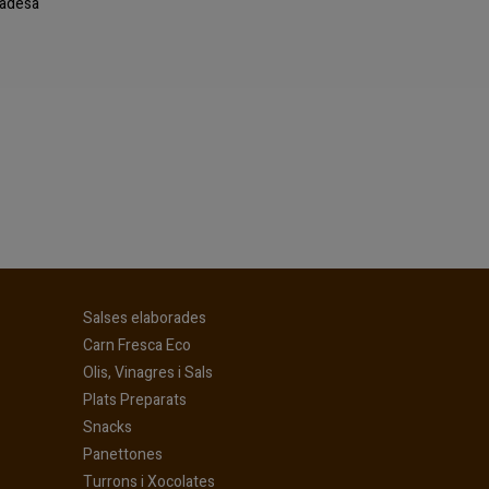
ivadesa
(current)
Salses elaborades
(current)
Carn Fresca Eco
(current)
Olis, Vinagres i Sals
(current)
Plats Preparats
(current)
Snacks
(current)
Panettones
(current)
Turrons i Xocolates