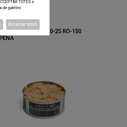
tó ACCEPTAR TOTES o
ca de galetes
s
Acceptar totes
DI:060055
ARDINETES OLIVA 20-25 RO-150
.PEÑA