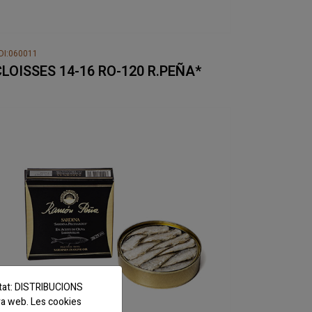
DI:060011
CLOISSES 14-16 RO-120 R.PEÑA*
titat: DISTRIBUCIONS
ra web. Les cookies