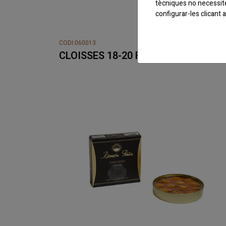
tècniques no necessit
configurar-les clicant
CODI:060013
CLOISSES 18-20 RO-120 R.PEÑA