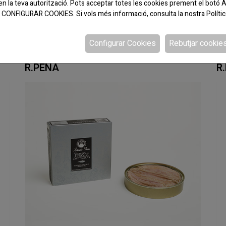
en la teva autorització. Pots acceptar totes les cookies prement el bo
 a CONFIGURAR COOKIES. Si vols més informació, consulta la nostra
Políti
Configurar Cookies
Rebutjar cookie
CODI:060032
CO
MEJILLONES ESCABECHE 8-10 RO-120
S
R.PEÑA
R