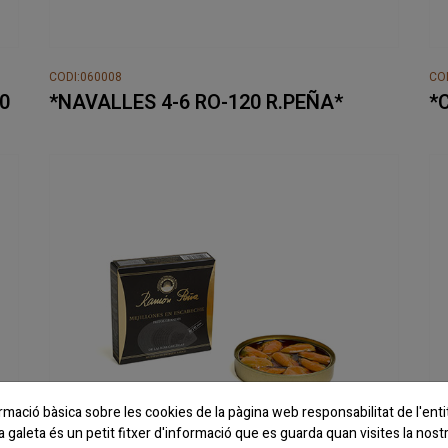
CODI:060008
CO
0
*NAVALLES 4-6 RO-120 R.PEÑA*
*
rmació bàsica sobre les cookies de la pàgina web responsabilitat de l'en
galeta és un petit fitxer d'informació que es guarda quan visites la nost