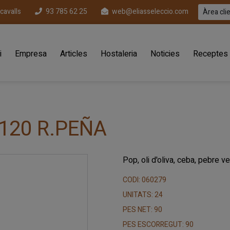
ecavalls
93 785 62 25
web@eliasseleccio.com
Àrea cli
(current)
i
Empresa
Articles
Hostaleria
Noticies
Receptes
120 R.PEÑA
Pop, oli d'oliva, ceba, pebre ve
CODI: 060279
UNITATS: 24
PES NET: 90
PES ESCORREGUT: 90