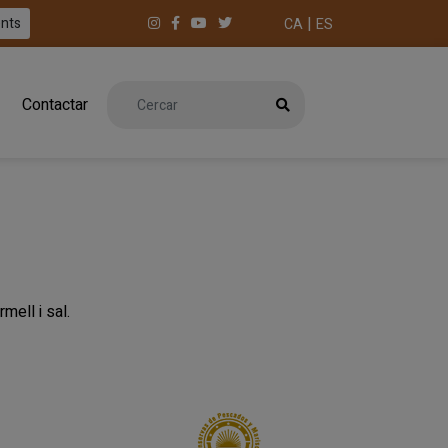
|
ents
CA
ES
Contactar
rmell i sal.