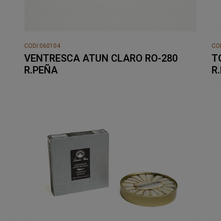
CODI:060104
CO
VENTRESCA ATUN CLARO RO-280
T
R.PEÑA
R