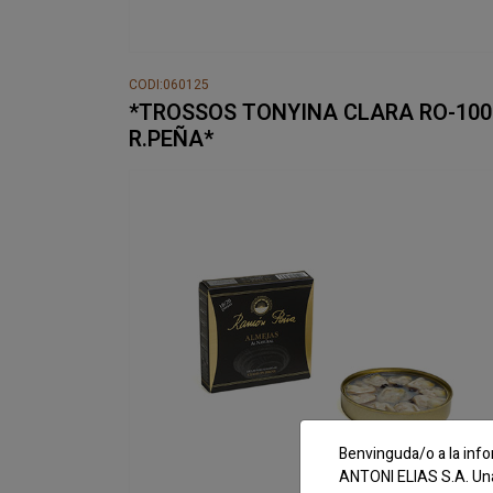
CODI:060125
*TROSSOS TONYINA CLARA RO-100
R.PEÑA*
Benvinguda/o a la info
ANTONI ELIAS S.A. Una 