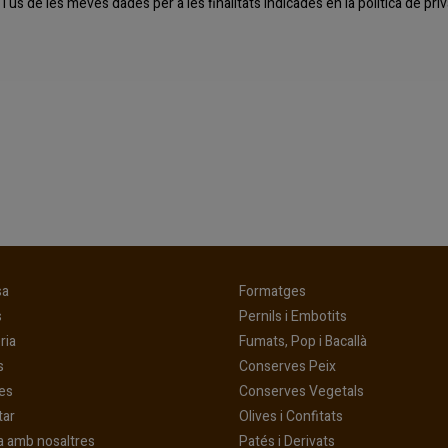
l'ús de les meves dades per a les finalitats indicades en la
política de pr
(current)
(current)
sa
Formatges
(current)
(current)
s
Pernils i Embotits
(current)
(current)
ria
Fumats, Pop i Bacallà
(current)
(current)
s
Conserves Peix
(current)
(current)
es
Conserves Vegetals
(current)
(current)
tar
Olives i Confitats
(current)
a amb nosaltres
Patés i Derivats