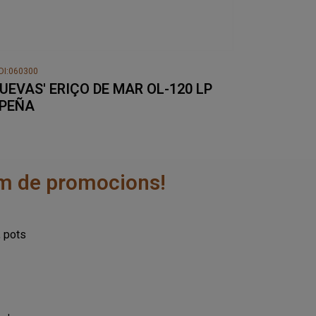
DI:060300
HUEVAS' ERIÇO DE MAR OL-120 LP
.PEÑA
rem de promocions!
, pots