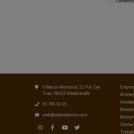
Consento 
C/Narcís Monturiol, 12. Pol. Can
Empre
Trias. 08232 Viladecavalls
Article
Hostale
93 785 62 25
Noticie
web@eliasseleccio.com
Recept
Contac
Treball