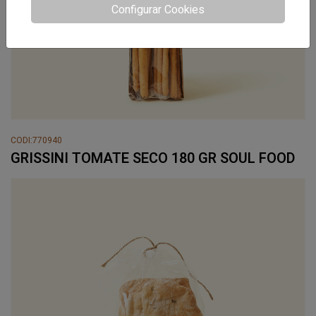
Configurar Cookies
CODI:770940
GRISSINI TOMATE SECO 180 GR SOUL FOOD