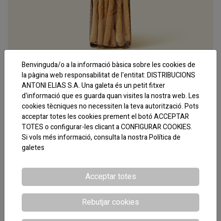
Benvinguda/o a la informació bàsica sobre les cookies de
CODI:770932
la pàgina web responsabilitat de l'entitat: DISTRIBUCIONS
GRISSINI ACEITUNAS 180 GR SOUL FOOD
ANTONI ELIAS S.A. Una galeta és un petit fitxer
d'informació que es guarda quan visites la nostra web. Les
cookies tècniques no necessiten la teva autorització. Pots
acceptar totes les cookies prement el botó ACCEPTAR
TOTES o configurar-les clicant a CONFIGURAR COOKIES.
Si vols més informació, consulta la nostra
Política de
galetes
Acceptar totes
Rebutjar cookies