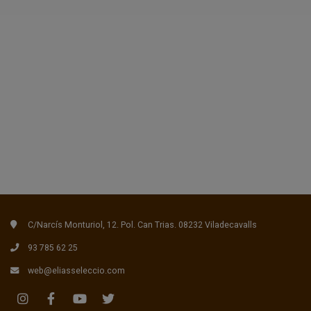
C/Narcís Monturiol, 12. Pol. Can Trias. 08232 Viladecavalls
93 785 62 25
web@eliasseleccio.com