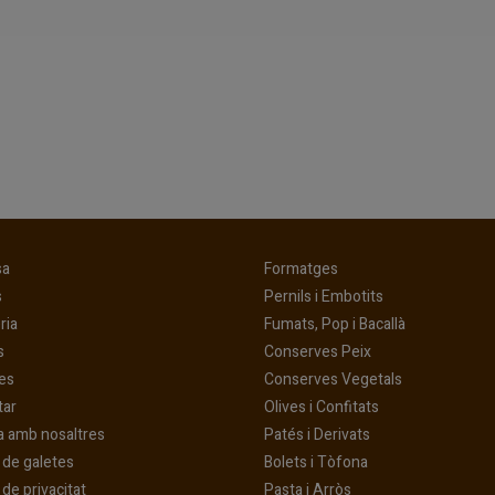
(current)
(current)
sa
Formatges
(current)
(current)
s
Pernils i Embotits
(current)
(current)
ria
Fumats, Pop i Bacallà
(current)
(current)
s
Conserves Peix
(current)
(current)
es
Conserves Vegetals
(current)
(current)
tar
Olives i Confitats
(current)
a amb nosaltres
Patés i Derivats
(current)
a de galetes
Bolets i Tòfona
(current)
 de privacitat
Pasta i Arròs