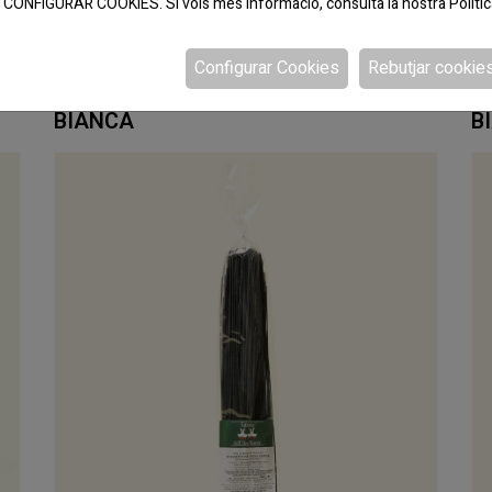
 a CONFIGURAR COOKIES. Si vols més informació, consulta la nostra
Políti
Configurar Cookies
Rebutjar cookie
CODI:770318
CO
FIORELLINI COLORES 500 GRS OCA
P
BIANCA
B