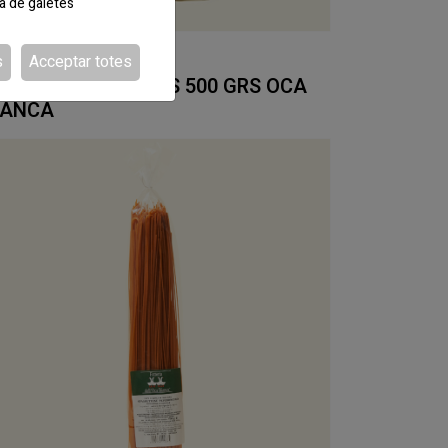
ca de galetes
s
Acceptar totes
DI:770319
IZZICOTTI COLORES 500 GRS OCA
IANCA