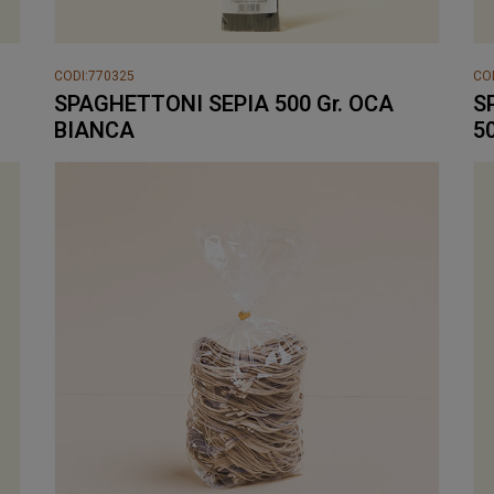
CODI:770325
CO
SPAGHETTONI SEPIA 500 Gr. OCA
S
BIANCA
5