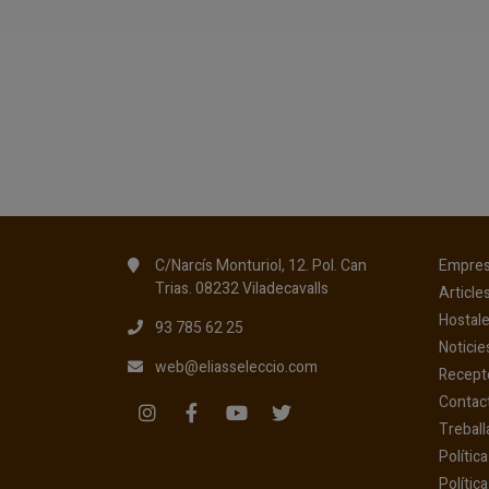
C/Narcís Monturiol, 12. Pol. Can
Empre
Trias. 08232 Viladecavalls
Article
Hostale
93 785 62 25
Noticie
web@eliasseleccio.com
Recept
Contac
Treball
Polític
Política