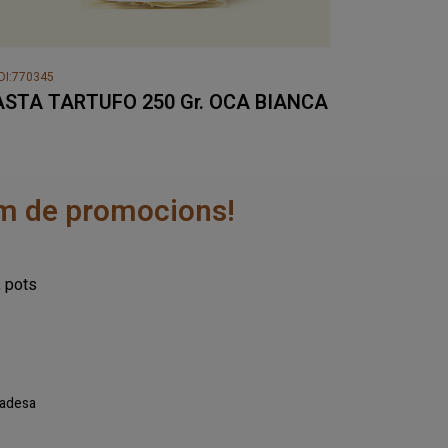
DI:770345
ASTA TARTUFO 250 Gr. OCA BIANCA
rem de promocions!
, pots
ivadesa