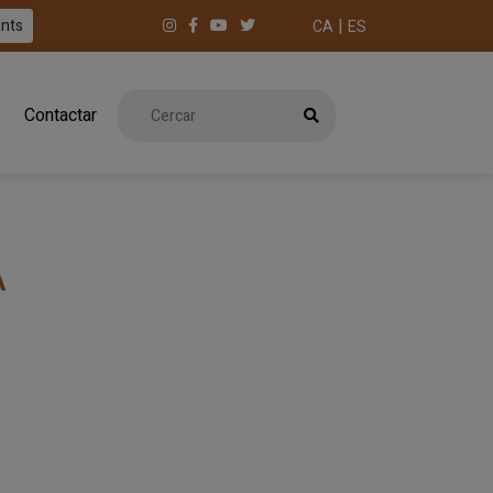
|
ents
CA
ES
Contactar
A