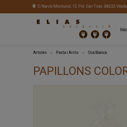
C/Narcís Monturiol, 12. Pol. Can Trias. 08232 Vilad
Inic
Articles
Pasta i Arròs
Oca Bianca
PAPILLONS COLOR