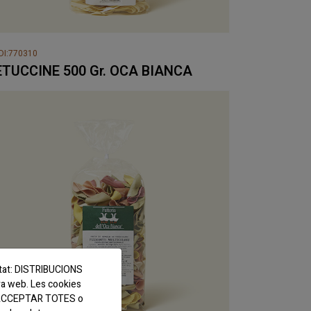
DI:770310
ETUCCINE 500 Gr. OCA BIANCA
titat: DISTRIBUCIONS
ra web. Les cookies
tó ACCEPTAR TOTES o