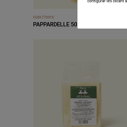
configurar-les clicant
CODI:770315
PAPPARDELLE 500 Gr. OCA BIANCA