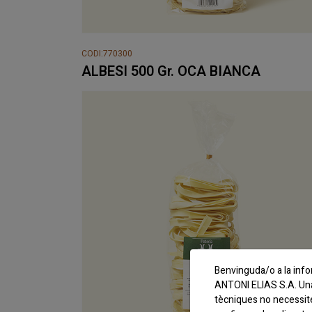
CODI:770300
ALBESI 500 Gr. OCA BIANCA
Benvinguda/o a la info
ANTONI ELIAS S.A. Una 
tècniques no necessit