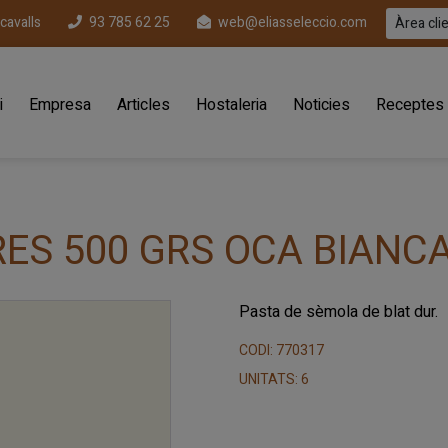
ecavalls
93 785 62 25
web@eliasseleccio.com
Àrea cli
i
Empresa
Articles
Hostaleria
Noticies
Receptes
ES 500 GRS OCA BIANC
Pasta de sèmola de blat dur.
CODI: 770317
UNITATS: 6