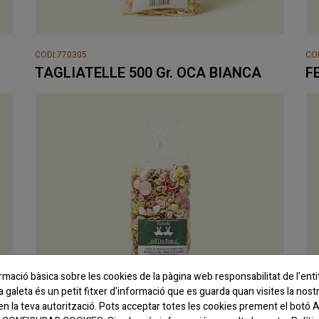
CODI:770305
CO
TAGLIATELLE 500 Gr. OCA BIANCA
F
rmació bàsica sobre les cookies de la pàgina web responsabilitat de l'en
galeta és un petit fitxer d'informació que es guarda quan visites la nost
en la teva autorització. Pots acceptar totes les cookies prement el bo