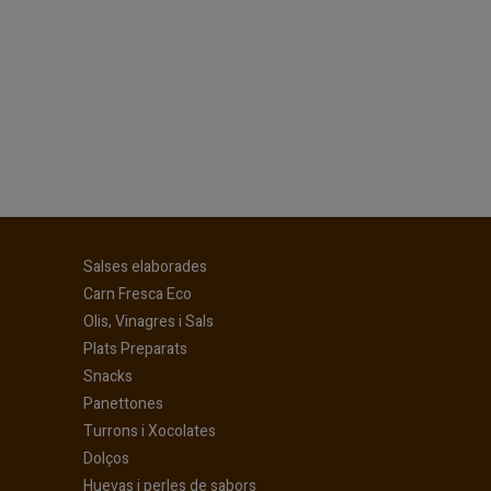
(current)
Salses elaborades
(current)
Carn Fresca Eco
(current)
Olis, Vinagres i Sals
(current)
Plats Preparats
(current)
Snacks
(current)
Panettones
(current)
Turrons i Xocolates
(current)
Dolços
(current)
Huevas i perles de sabors