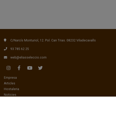
C/Narcís Monturiol, 12. Pol. Can Trias. 08232 Viladecavalls
93 785 62 25
web@eliasseleccio.com
(current)
Empresa
(current)
Articles
(current)
Hostaleria
(current)
Noticies
(current)
Receptes
(current)
Contactar
Treballa amb nosaltres