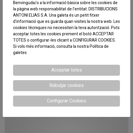
Benvinguda/o a la informació bàsica sobre les cookies de
la pàgina web responsabilitat de l'entitat: DISTRIBUCIONS
ANTONI ELIAS S.A. Una galeta és un petit fitxer
d'informació que es guarda quan visites la nostra web. Les
cookies tècniques no necessiten la teva autorització. Pots
acceptar totes les cookies prement el botó ACCEPTAR
TOTES o configurar-les clicant a CONFIGURAR COOKIES.
Si vols més informació, consulta la nostra
Política de
galetes
Acceptar totes
CODI:020104
Rebutjar cookies
CARXOFES EXTRA LLAUNA 8-10 MARZO
Configurar Cookies